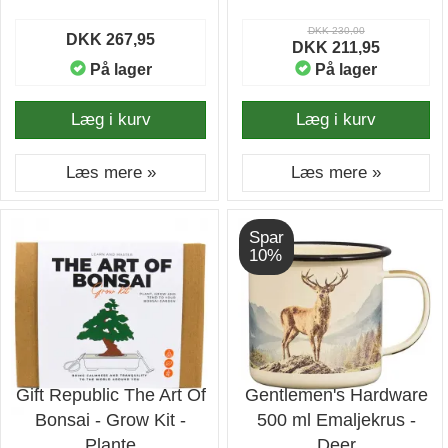
DKK 230,00
DKK 267,95
DKK 211,95
På lager
På lager
Læg i kurv
Læg i kurv
Læs mere »
Læs mere »
Spar
10%
Gift Republic The Art Of
Gentlemen's Hardware
Bonsai - Grow Kit -
500 ml Emaljekrus -
Plante
Deer