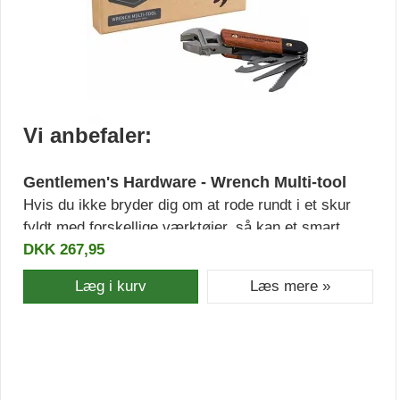
Vi anbefaler:
Gentlemen's Hardware - Wrench Multi-tool
Hvis du ikke bryder dig om at rode rundt i et skur
fyldt med forskellige værktøjer, så kan et smart
multi-værktøj være det perfekte valg for dig. Med et
DKK 267,95
produkt fra Gentlemen's Hardware får du et flot
Læg i kurv
Læs mere »
designet og holdbart værktøj, der vil vare dig livet
ud. Dette skruenøgle multi-tool indeholder 9
forskellige praktiske værktøjer.