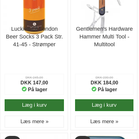
Luckies Of London
Gentlemen's Hardware
Beer Socks 3 Pack Str.
Hammer Multi Tool -
41-45 - Strømper
Multitool
DKK 245,00
DKK 230,00
DKK 147,00
DKK 184,00
På lager
På lager
Læg i kurv
Læg i kurv
Læs mere »
Læs mere »