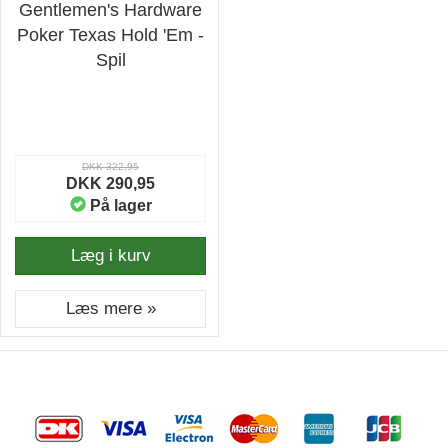
Gentlemen's Hardware
Poker Texas Hold 'Em -
Spil
DKK 322,95
DKK 290,95
På lager
Læg i kurv
Læs mere »