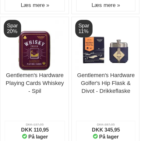
Læs mere »
Læs mere »
Spar
Spar
20%
11%
Gentlemen's Hardware
Gentlemen's Hardware
Playing Cards Whiskey
Golfer's Hip Flask &
- Spil
Divot - Drikkeflaske
DKK 137,95
DKK 387,95
DKK 110,95
DKK 345,95
På lager
På lager