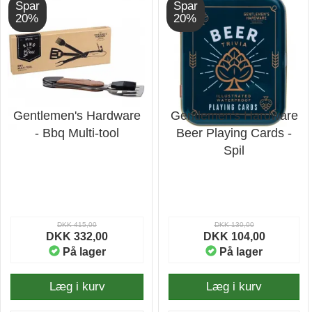
Spar
Spar
20%
20%
Gentlemen's Hardware
Gentlemen's Hardware
- Bbq Multi-tool
Beer Playing Cards -
Spil
DKK 415,00
DKK 130,00
DKK 332,00
DKK 104,00
På lager
På lager
Læg i kurv
Læg i kurv