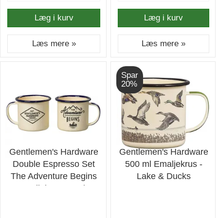
Læg i kurv
Læg i kurv
Læs mere »
Læs mere »
Spar
20%
Gentlemen's Hardware
Gentlemen's Hardware
Double Espresso Set
500 ml Emaljekrus -
The Adventure Begins
Lake & Ducks
Emaljekrus - 2 stk.