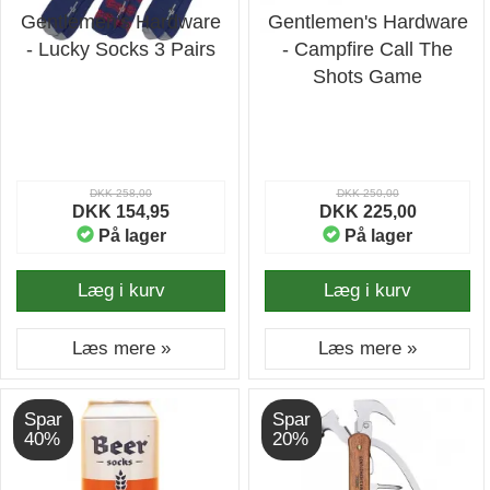
Gentlemen's Hardware
Gentlemen's Hardware
- Lucky Socks 3 Pairs
- Campfire Call The
Shots Game
DKK 258,00
DKK 250,00
DKK 154,95
DKK 225,00
På lager
På lager
Læg i kurv
Læg i kurv
Læs mere »
Læs mere »
Spar
Spar
40%
20%