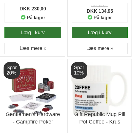
DKK 167,95
DKK 230,00
DKK 134,95
På lager
På lager
Læg i kurv
Læg i kurv
Læs mere »
Læs mere »
Spar
Spar
20%
10%
Gentlemen's Hardware
Gift Republic Mug Pill
- Campfire Poker
Pot Coffee - Krus