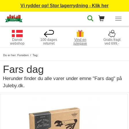
Vi rydder op! Stor lagerrydning - Klik her
Togg
navig
Dansk
100 dages
Vind en
Gratis fragt
webshop
returret
julegave
ved 699,-
Du er her:
Forsiden
Tag:
Fars dag
Herunder finder du alle varer under emne "Fars dag" på
Juleby.dk.