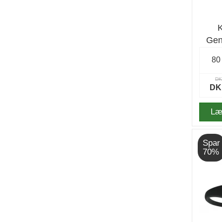
Gen
80
DK
DK
Læ
Spar
70%