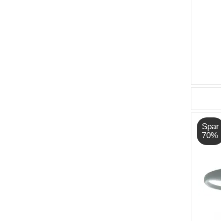
Spar
70%