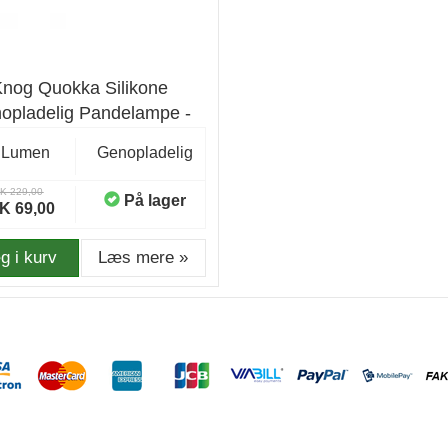
Knog Quokka Silikone
opladelig Pandelampe -
Sort
 Lumen
Genopladelig
K 229,00
På lager
K 69,00
g i kurv
Læs mere »