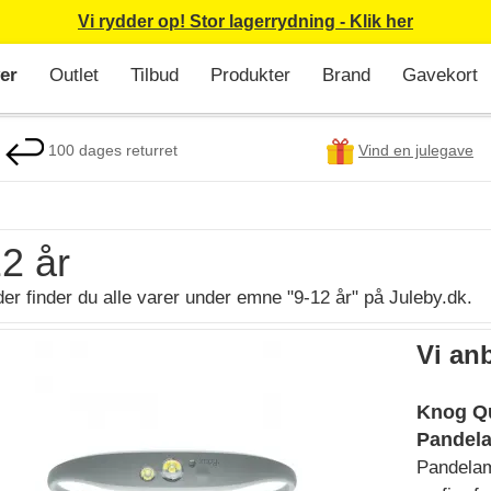
Vi rydder op! Stor lagerrydning - Klik her
er
Outlet
Tilbud
Produkter
Brand
Gavekort
100 dages returret
Vind en julegave
2 år
er finder du alle varer under emne "9-12 år" på Juleby.dk.
Vi anb
Knog Qu
Pandela
Pandelamp