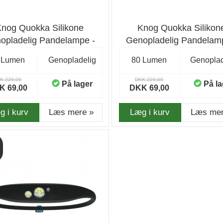
Knog Quokka Silikone
Knog Quokka Silikon
opladelig Pandelampe -
Genopladelig Pandelam
Grå
Teal
 Lumen
Genopladelig
80 Lumen
Genoplad
K 229,00
DKK 229,00
På lager
På la
K 69,00
DKK 69,00
g i kurv
Læs mere »
Læg i kurv
Læs mer