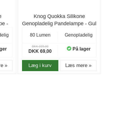
e
Knog Quokka Silikone
pe -
Genopladelig Pandelampe - Gul
elig
80 Lumen
Genopladelig
DKK 229,00
ger
På lager
DKK 69,00
e »
Læg i kurv
Læs mere »