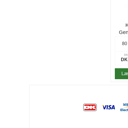
Gen
80
DK
DK
Læ