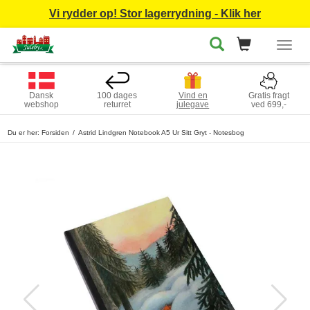
Vi rydder op! Stor lagerrydning - Klik her
Togg
navig
Dansk
100 dages
Vind en
Gratis fragt
webshop
returret
julegave
ved 699,-
Du er her:
Forsiden
Astrid Lindgren Notebook A5 Ur Sitt Gryt - Notesbog