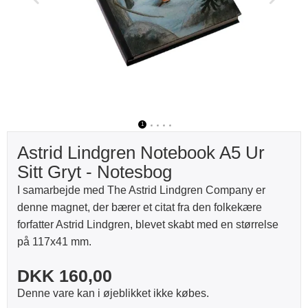
1
2
3
4
5
Astrid Lindgren Notebook A5 Ur
Sitt Gryt - Notesbog
I samarbejde med The Astrid Lindgren Company er
denne magnet, der bærer et citat fra den folkekære
forfatter Astrid Lindgren, blevet skabt med en størrelse
på 117x41 mm.
DKK 160,00
Denne vare kan i øjeblikket ikke købes.