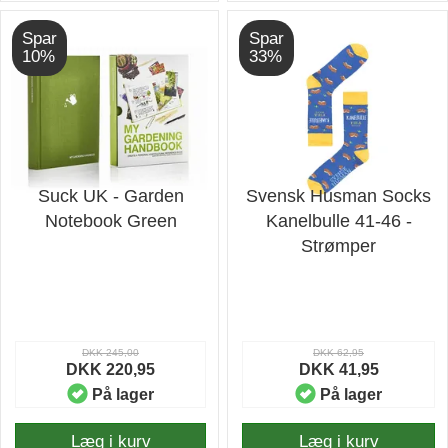
Spar
Spar
10%
33%
Suck UK - Garden
Svensk Husman Socks
Notebook Green
Kanelbulle 41-46 -
Strømper
DKK 245,00
DKK 62,95
DKK 220,95
DKK 41,95
På lager
På lager
Læg i kurv
Læg i kurv